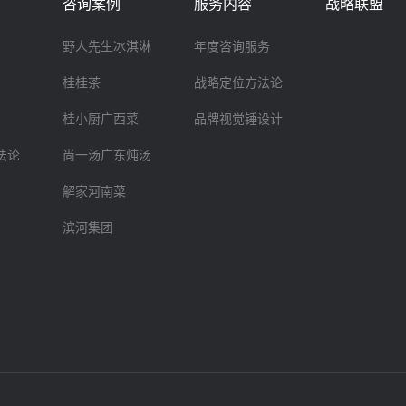
咨询案例
服务内容
战略联盟
野人先生冰淇淋
年度咨询服务
桂桂茶
战略定位方法论
桂小厨广西菜
品牌视觉锤设计
法论
尚一汤广东炖汤
解家河南菜
滨河集团