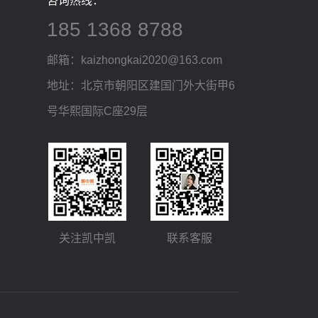
咨询热线：
185 1368 8788
邮箱：kaizhongkai2020@163.com
地址：北京市朝阳区建国门外大街甲6
号华熙国际C座29层
关注凯中凯
联系客服